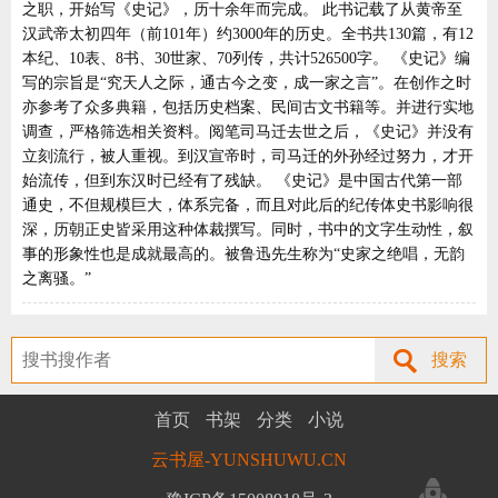
之职，开始写《史记》，历十余年而完成。 此书记载了从黄帝至
汉武帝太初四年（前101年）约3000年的历史。全书共130篇，有12
本纪、10表、8书、30世家、70列传，共计526500字。 《史记》编
写的宗旨是“究天人之际，通古今之变，成一家之言”。在创作之时
亦参考了众多典籍，包括历史档案、民间古文书籍等。并进行实地
调查，严格筛选相关资料。阅笔司马迁去世之后，《史记》并没有
立刻流行，被人重视。到汉宣帝时，司马迁的外孙经过努力，才开
始流传，但到东汉时已经有了残缺。 《史记》是中国古代第一部
通史，不但规模巨大，体系完备，而且对此后的纪传体史书影响很
深，历朝正史皆采用这种体裁撰写。同时，书中的文字生动性，叙
事的形象性也是成就最高的。被鲁迅先生称为“史家之绝唱，无韵
之离骚。”
搜索
首页
书架
分类
小说
云书屋-YUNSHUWU.CN