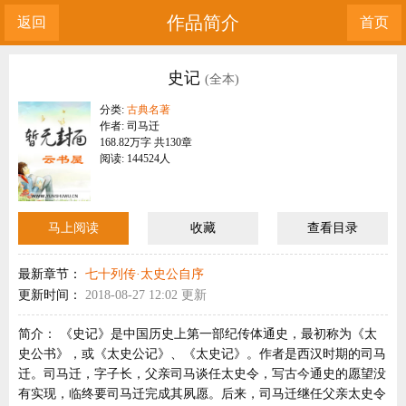
作品简介
返回
首页
史记
(全本)
分类:
古典名著
作者: 司马迁
168.82万字 共130章
阅读: 144524人
马上阅读
收藏
查看目录
最新章节：
七十列传·太史公自序
更新时间：
2018-08-27 12:02 更新
简介：
《史记》是中国历史上第一部纪传体通史，最初称为《太
史公书》，或《太史公记》、《太史记》。作者是西汉时期的司马
迁。司马迁，字子长，父亲司马谈任太史令，写古今通史的愿望没
有实现，临终要司马迁完成其夙愿。后来，司马迁继任父亲太史令