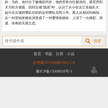
的，为此，他付出了惨痛的代价，他的所有分红被冻结，甚至穷到
天天吃方便面。回到古城“隐居”时，认识了从小在法兰克福长大、
如今在古城刑警队任职的女刑警队员芮小丹。两人从相识到相知，
从一对音响发烧友演变成了一对爱情发烧友，上演了一出精彩、浪
漫、传奇的天国之恋。
搜索
首页
书架
分类
小说
云书屋-YUNSHUWU.CN
豫ICP备15008918号-3