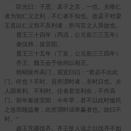
臣光曰：子思、孟子之言，一也。夫唯仁
者为知仁义之利，不仁者不知也。故孟子对梁
王直以仁义而不及利者，所与言之人异故也。
显王三十四年（丙戌，公元前三三五年）
秦伐韩，拔宜阳。
显王三十五年（丁亥，公元前三三四年）
齐王、魏王会于徐州以相王。
韩昭侯作高门，屈宜臼曰：“君必不出此
门。何也？不时。吾所谓时者，非时日也。夫
人固有利、不利时。往者君尝利矣，不作高
门。前年秦拔宜阳，今年旱，君不以此时恤民
之急而顾益奢，此所谓时诎举赢者也。故曰不
时。”
越王无疆伐齐。齐王使人说之以伐齐不如