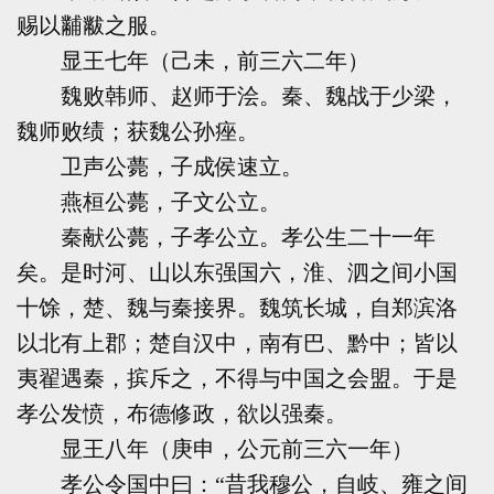
赐以黼黻之服。
显王七年（己未，前三六二年）
魏败韩师、赵师于浍。秦、魏战于少梁，
魏师败绩；获魏公孙痤。
卫声公薨，子成侯速立。
燕桓公薨，子文公立。
秦献公薨，子孝公立。孝公生二十一年
矣。是时河、山以东强国六，淮、泗之间小国
十馀，楚、魏与秦接界。魏筑长城，自郑滨洛
以北有上郡；楚自汉中，南有巴、黔中；皆以
夷翟遇秦，摈斥之，不得与中国之会盟。于是
孝公发愤，布德修政，欲以强秦。
显王八年（庚申，公元前三六一年）
孝公令国中曰：“昔我穆公，自岐、雍之间