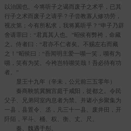
以治国也。今将听子之谒而废子之术乎，已其
行子之术而废子之请乎？子尝教寡人修功劳，
视次第；今有所私求，我将奚听乎？”申子乃辟
舍请罪曰：“君真其人也。”昭侯有弊袴，命藏
之。侍者曰：“君亦不仁者矣。不赐左右而藏
之！”昭侯曰：“吾闻明主爱一嚬一笑，嚬有为
嚬，笑有为笑。今袴岂特嚬笑哉！吾必待有功
者。”
显王十九年（辛未，公元前三五零年）
秦商鞅筑冀阙宫庭于咸阳，徙都之。令民
父子、兄弟同室内息者为禁。并诸小乡聚集为
一县，县置令、丞，凡三十一县。废井田，开
阡陌，平斗、桶、权、衡、丈、尺。
秦、魏遇于彤。