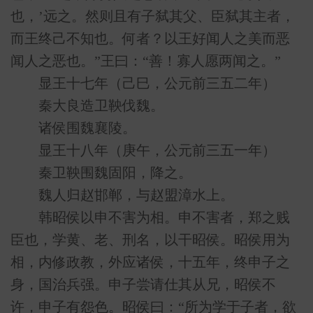
也，’远之。然则且有子弑其父、臣弑其主者，
而王终己不知也。何者？以王好闻人之美而恶
闻人之恶也。”王曰：“善！寡人愿两闻之。”
显王十七年（己巳，公元前三五二年）
秦大良造卫鞅伐魏。
诸侯围魏襄陵。
显王十八年（庚午，公元前三五一年）
秦卫鞅围魏固阳，降之。
魏人归赵邯郸，与赵盟漳水上。
韩昭侯以申不害为相。申不害者，郑之贱
臣也，学黄、老、刑名，以干昭侯。昭侯用为
相，内修政教，外应诸侯，十五年，终申子之
身，国治兵强。申子尝请仕其从兄，昭侯不
许，申子有怨色。昭侯曰：“所为学于子者，欲