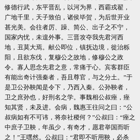
修德行武，东平晋乱，以河为界，西霸戎翟，
广地千里，天子致伯，诸侯毕贺，为后世开业
甚光美。会往者厉、躁、简公、出子之不宁，
国家内忧，未遑外事。三晋攻夺我先君河西
地，丑莫大焉。献公即位，镇抚边境，徙治栎
阳，且欲东伐，复穆公之故地，修穆公之政
令。寡人思念先君之意，常痛于心。宾客群臣
有能出奇计强秦者，吾且尊官，与之分土。”于
是卫公孙鞅闻是令下，乃西入秦。公孙鞅者，
卫之庶孙也，好刑名之学。事魏相公叔痤，痤
知其贤，未及进。会病，魏惠王往问之曰：“公
叔病如有不可讳，将奈社稷何？”公叔曰：“痤之
中庶子卫鞅，年虽少，有奇才，愿君举国而听
之！”王嘿然。公叔曰：“君即不听用鞅，必杀