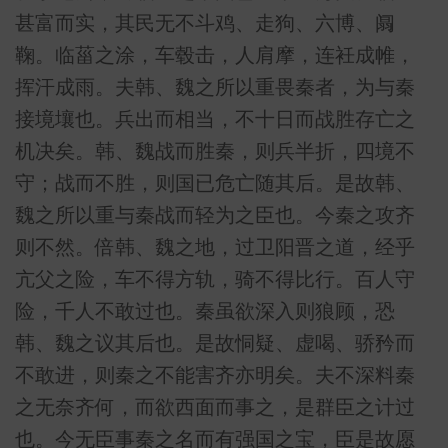
甚富而实，其民无不斗鸡、走狗、六博、阘
鞠。临菑之涂，车毂击，人肩摩，连衽成帷，
挥汗成雨。夫韩、魏之所以重畏秦者，为与秦
接境壤也。兵出而相当，不十日而战胜存亡之
机决矣。韩、魏战而胜秦，则兵半折，四境不
守；战而不胜，则国已危亡随其后。是故韩、
魏之所以重与秦战而轻为之臣也。今秦之攻齐
则不然。倍韩、魏之地，过卫阳晋之道，经乎
亢父之险，车不得方轨，骑不得比行。百人守
险，千人不敢过也。秦虽欲深入则狼顾，恐
韩、魏之议其后也。是故恫疑、虚喝、骄矜而
不敢进，则秦之不能害齐亦明矣。夫不深料秦
之无奈齐何，而欲西面而事之，是群臣之计过
也。今无臣事秦之名而有强国之宝，臣是故愿