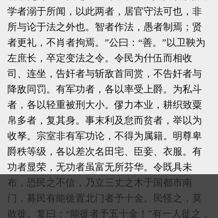
学者溺于所闻，以此两者，居官守法可也，非
所与论于法之外也。智者作法，愚者制焉；贤
者更礼，不肖者拘焉。”公曰：“善。”以卫鞅为
左庶长，卒定变法之令。令民为什伍而相收
司、连坐，告奸者与斩敌首同赏，不告奸者与
降敌同罚。有军功者，各以率受上爵。为私斗
者，各以轻重被刑大小。僇力本业，耕织致粟
帛多者，复其身。事末利及怠而贫者，举以为
收孥。宗室非有军功论，不得为属籍。明尊卑
爵秩等级，各以差次名田宅、臣妾、衣服。有
功者显荣，无功者虽富无所芬华。令既具未
布，恐民之不信，乃立三丈之木于国都市南
门，募民有能徙置北门者予十金。民怪之，莫
敢徙。复曰：“能徙者予五十金！”有一人徙之，