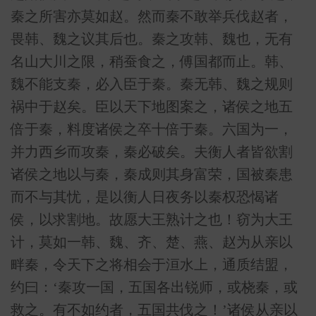
秦之所害亦莫如赵。然而秦不敢举兵伐赵者，
畏韩、魏之议其后也。秦之攻韩、魏也，无有
名山大川之限，稍蚕食之，傅国都而止。韩、
魏不能支秦，必入臣于秦。秦无韩、魏之规则
祸中于赵矣。臣以天下地图案之，诸侯之地五
倍于秦，料度诸侯之卒十倍于秦。六国为一，
并力西乡而攻秦，秦必破矣。夫衡人者皆欲割
诸侯之地以与秦，秦成则其身富荣，国被秦患
而不与其忧，是以衡人日夜务以秦权恐愒诸
侯，以求割地。故愿大王熟计之也！窃为大王
计，莫如一韩、魏、齐、楚、燕、赵为从亲以
畔秦，令天下之将相会于洹水上，通质结盟，
约曰：‘秦攻一国，五国各出锐师，或桡秦，或
救之。有不如约者，五国共伐之！’诸侯从亲以