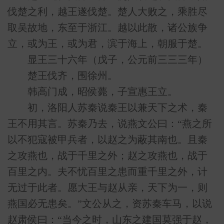
伐楚之利，越王遂伐楚。楚人大败之，乘胜尽
取吴故地，东至于浙江。越以此散，诸公族争
立，或为王，或为君，滨于海上，朝服于楚。
显王三十六年（戊子，公元前三三三年）
楚王伐齐，围徐州。
韩高门成，昭侯薨，子宣惠王立。
初，洛阳人苏秦说秦王以兼天下之术，秦
王不用其言。苏秦乃去，说燕文公曰：“燕之所
以不犯寇被甲兵者，以赵之为蔽其南也。且秦
之攻燕也，战于千里之外；赵之攻燕也，战于
百里之内。夫不忧百里之患而重千里之外，计
无过于此者。愿大王与赵从亲，天下为一，则
燕国必无患矣。”文公从之，资苏秦车马，以说
赵肃侯曰：“当今之时，山东之建国莫强于赵，