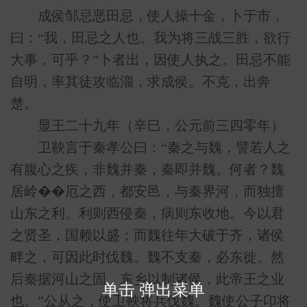
成侯邹忌恶田忌，使人操十金，卜于市，
曰：“我，田忌之人也。我为将三战三胜，欲行
大事，可乎？”卜者出，因使人执之。田忌不能
自明，率其徒攻临淄，求成侯。不克，出奔
楚。
显王二十九年（辛巳，公元前三四零年）
卫鞅言于秦孝公曰：“秦之与魏，譬若人之
有腹心之疾，非魏并秦，秦即并魏。何者？魏
居岭��厄之西，都安邑，与秦界河，而独擅
山东之利。利则西侵秦，病则东收地。今以君
之贤圣，国赖以盛；而魏往年大破于齐，诸侯
畔之，可因此时伐魏。魏不支秦，必东徙。然
后秦据河山之固，东乡以制诸侯，此帝王之业
单击 弹出菜单
也。”公从之，使卫鞅将兵伐魏。魏使公子卬将