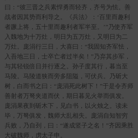
曰：“彼三晋之兵素悍勇而轻齐，齐号为怯。善
战者因其势而利导之。《兵法》：‘百里而趣利
者蹶上将，五十里而趣利者军半至。’”乃使齐军
入魏地为十万灶，明日为五万灶，又明日为二
万灶。庞涓行三日，大喜曰：“我固知齐军怯，
入吾地三日，士卒亡者过半矣！”乃弃其步军，
与其轻锐倍日并行逐之。孙子度其行，暮当至
马陵。马陵道狭而旁多阻隘，可伏兵。乃斫大
树，白而书之曰：“庞涓死此树下！”于是令齐师
善射者万弩夹道而伏，期日暮见火举而俱发。
庞涓果夜到斫木下，见白书，以火烛之。读未
毕，万弩俱发，魏师大乱相失。庞涓自知智穷
兵败，乃自刭，曰：“遂成竖子之名！”齐因乘胜
大破魏师，虏太子申。