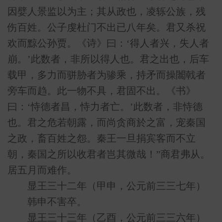
因嬖人景监以为主；其从政也，凌轹公族，残
伤百姓。公子虔杜门不出已八年矣。君又杀祝
欢而黥公孙贾。《诗》曰：‘得人者兴，失人者
崩。’此数者，非所以得人也。君之出也，后车
载甲，多力而骈胁者为骖乘，持矛而操闟戟者
旁车而趋。此一物不具，君固不出。《书》
曰：‘恃德者昌，恃力者亡。’此数者，非恃德
也。君之危若朝露，而尚贪商於之富，宠秦国
之政，畜百姓之怨。秦王一旦捐宾客而不立
朝，秦国之所以收君者岂其微哉！”商君弗从。
居五月而难作。
显王三十二年（甲申，公元前三三七年）
韩申不害卒。
显王三十三年（乙酉，公元前三三六年）