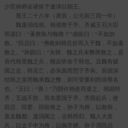
少官帅师会诸侯于逢泽以朝王。
显王二十八年（庚辰，公元前三四一年）
魏庞涓伐韩。韩请救于齐。齐威王召大臣
而谋曰：“蚤救孰与晚救？”成侯曰：“不如勿
救。”田忌曰：“弗救则韩且折而入于魏，不如蚤
救之。”孙膑曰：“夫韩、魏之兵未弊而救之，是
吾代韩受魏之兵，顾反听命于韩也。且魏有破
国之志，韩见亡，必东面而愬于齐矣。吾因深
结韩之亲而晚承魏之弊，则可受重利而得尊名
也。”王曰：“善！”乃阴许韩使而遣之。韩因恃
齐，五战不胜，而东委国于齐。齐因起兵，使
田忌、田婴、田盼将之，孙子为师，以救韩，
直走魏都。庞涓闻之，去韩而归。魏人大发
兵，以太子申为将，以御齐师。孙子谓田忌