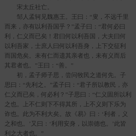
宋太丘社亡。
邹人孟轲见魏惠王。王曰：“叟，不远千里
而来，亦有以利吾国乎？”孟子曰：“君何必曰
利，仁义而已矣！君曰何以利吾国，大夫曰何
以利吾家，士庶人曰何以利吾身，上下交征利
而国危矣。未有仁而遗其亲者也，未有义而后
其君者也。”王曰：“善。”
初，孟子师子思，尝问牧民之道何先。子
思曰：“先利之。”孟子曰：“君子所以教民，亦
仁义而已矣，何必利？”子思曰：“仁义固所以利
之也。上不仁则下不得其所，上不义则下乐为
诈也。此为不利大矣。故《易》曰：‘利者，义
之和也。’又曰：‘利用安身，以崇德也。’此皆
利之大者也。”