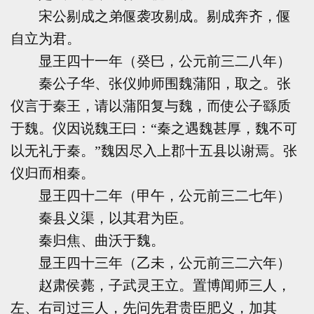
宋公剔成之弟偃袭攻剔成。剔成奔齐，偃
自立为君。
显王四十一年（癸巳，公元前三二八年）
秦公子华、张仪帅师围魏蒲阳，取之。张
仪言于秦王，请以蒲阳复与魏，而使公子繇质
于魏。仪因说魏王曰：“秦之遇魏甚厚，魏不可
以无礼于秦。”魏因尽入上郡十五县以谢焉。张
仪归而相秦。
显王四十二年（甲午，公元前三二七年）
秦县义渠，以其君为臣。
秦归焦、曲沃于魏。
显王四十三年（乙未，公元前三二六年）
赵肃侯薨，子武灵王立。置博闻师三人，
左、右司过三人，先问先君贵臣肥义，加其