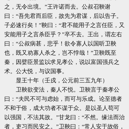
之，无令出境。”王许诺而去。公叔召鞅谢
曰：“吾先君而后臣，故先为君谋，后以告子。
子必速行矣！”鞅曰：“君不能用子之言任臣，又
安能用子之言杀臣乎？”卒不去。王出，谓左右
曰：“公叔病甚，悲乎！欲令寡人以国听卫鞅
也，既又劝寡人杀之，岂不悖哉！”卫鞅既至
秦，因嬖臣景监以求见孝公，说以富国强兵之
术。公大悦，与议国事。
显王十年（壬戌，公元前三五九年）
卫鞅欲变法，秦人不悦。卫鞅言于秦孝公
曰：“夫民不可与虑始，而可与乐成。论至德者
不和于俗，成大功者不谋于众。是以圣人苟可
以强国，不法其故。”甘龙曰：“不然。缘法而治
者，吏习而民安之。”卫鞅曰：“常人安于故俗，