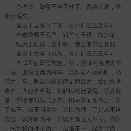
秦孝公、魏惠王会于杜平。鲁共公薨，子
康公毛立。
显王十五年（丁卯，公元前三五四年）
秦败魏师于元里，斩首七千级，取少梁。
魏惠王伐赵，围邯郸。楚王使景舍救赵。
显王十六年（戊辰，公元前三五三年）
齐威王使田忌救赵。初，孙膑与庞涓俱学
兵法。庞涓仕魏为将军，自以能不及孙膑，乃
召之。至，则以法断其两足而黥之，欲使终身
废弃。齐使者至魏，孙膑以刑徒阴见，说齐使
者。齐使者窃载与之齐。田忌善而客待之，进
于威王。威王问兵法，遂以为师。于是威王谋
救赵，以孙膑为将，辞以刑馀之人不可。乃以
田忌为将而孙子为师，居辎车中，坐为计谋。