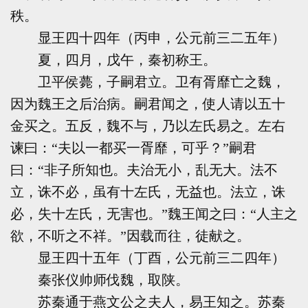
秩。
显王四十四年（丙申，公元前三二五年）
夏，四月，戊午，秦初称王。
卫平侯薨，子嗣君立。卫有胥靡亡之魏，
因为魏王之后治病。嗣君闻之，使人请以五十
金买之。五反，魏不与，乃以左氏易之。左右
谏曰：“夫以一都买一胥靡，可乎？”嗣君
曰：“非子所知也。夫治无小，乱无大。法不
立，诛不必，虽有十左氏，无益也。法立，诛
必，失十左氏，无害也。”魏王闻之曰：“人主之
欲，不听之不祥。”因载而往，徒献之。
显王四十五年（丁酉，公元前三二四年）
秦张仪帅师伐魏，取陕。
苏秦通于燕文公之夫人，易王知之。苏秦