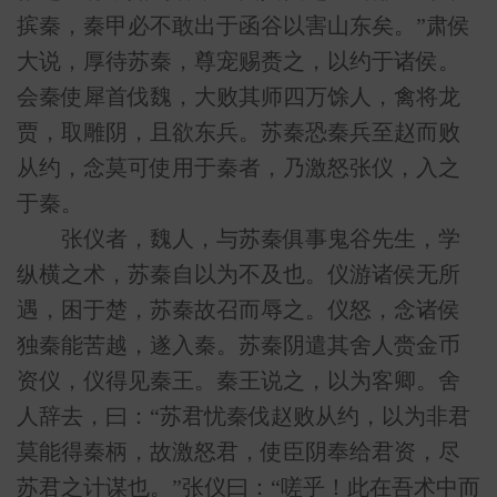
摈秦，秦甲必不敢出于函谷以害山东矣。”肃侯
大说，厚待苏秦，尊宠赐赉之，以约于诸侯。
会秦使犀首伐魏，大败其师四万馀人，禽将龙
贾，取雕阴，且欲东兵。苏秦恐秦兵至赵而败
从约，念莫可使用于秦者，乃激怒张仪，入之
于秦。
张仪者，魏人，与苏秦俱事鬼谷先生，学
纵横之术，苏秦自以为不及也。仪游诸侯无所
遇，困于楚，苏秦故召而辱之。仪怒，念诸侯
独秦能苦越，遂入秦。苏秦阴遣其舍人赍金币
资仪，仪得见秦王。秦王说之，以为客卿。舍
人辞去，曰：“苏君忧秦伐赵败从约，以为非君
莫能得秦柄，故激怒君，使臣阴奉给君资，尽
苏君之计谋也。”张仪曰：“嗟乎！此在吾术中而