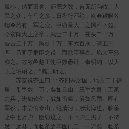
虽小，然而田舍、庐庑之数，曾无所刍牧。人
民之众，车马之多，日夜行不绝，輷�踬暌笠
螅�若有三军之众。臣窃量大王之国不下楚。
今窃闻大王之卒，武士二十万，苍头二十万，
奋击二十万，厮徒十万；车六百乘，骑五千
匹，乃听于群臣之说，而欲臣事秦。愿大王熟
察之。故敝邑赵王使臣效愚计，奉明约，以大
王之诏诏之。”魏王听之。
苏秦说齐王曰：“齐四塞之国，地方二千馀
里，带甲数十万，粟如丘山。三军之良，五家
之兵，进如锋矢，战如雷霆，解如风雨。即有
军役，未尝倍泰山，绝清河，涉渤海也。临菑
之中七万户，臣窃度之，不下户三男子，不待
发于远县，而临菑之卒固已二十一万矣。临菑