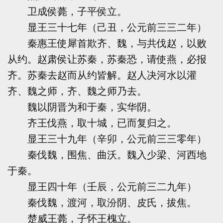
卫成侯薨，子平侯立。
显王三十七年（己丑，公元前三三二年）
秦惠王使犀首欺齐、魏，与共伐赵，以败
从约。赵肃侯让苏秦，苏秦恐，请使燕，必报
齐。苏秦去赵而从约皆解。赵人决河水以灌
齐、魏之师，齐、魏之师乃去。
魏以阴晋为和于秦，实华阴。
齐王伐燕，取十城，已而复归之。
显王三十九年（辛卯，公元前三三零年）
秦伐魏，围焦、曲沃。魏入少梁、河西地
于秦。
显王四十年（壬辰，公元前三二九年）
秦伐魏，渡河，取汾阴、皮氏，拔焦。
楚威王薨，子怀王槐立。