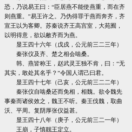
恐，乃说易王曰：“臣居燕不能使燕重，而在齐
则燕重。”易王许之。乃伪得罪于燕而奔齐，齐
宣王以为客卿。苏秦说齐王高宫室，大苑囿，
以明得意，欲以敝齐而为燕。
显王四十六年（戊戌，公元前三二三年）
秦张仪及齐、楚之相会啮桑。
韩、燕皆称王，赵武灵王独不肯，曰：“无
其实，敢处其名乎？”令国人谓己曰君。
显王四十七年（己亥，公元前三二二年）
秦张仪自啮桑还而免相，相魏。欲令魏先
事秦而诸侯效之，魏王不听。秦王伐魏，取曲
沃、平周。复阴厚张仪益甚。
显王四十八年（庚子，公元前三二一年）
王崩，子慎靓王定立。