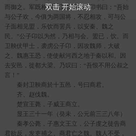
双击 开始滚动
而御之。军既相距，卫鞅遗公子卬书曰：“吾始
与公子欢，今俱为两国将，不忍相攻，可与公
子面相见盟，乐饮而罢兵，以安秦、魏之
民。”公子卬以为然，乃相与会。盟已，饮。而
卫鞅伏甲士，袭虏公子卬，因攻魏师，大破
之。魏惠王恐，使使献河西之地于秦以和。因
去安邑，徙都大梁。乃叹曰：“吾恨不用公叔之
言！”
秦封卫鞅商於十五邑，号曰商君。
齐、赵伐魏。
楚宣王薨，子威王商立。
显王三十一年（癸未，公元前三三八年）
秦孝公薨，子惠文王立，公子虔之徒告商
君欲反，发吏捕之。商君亡之魏。魏人不受，