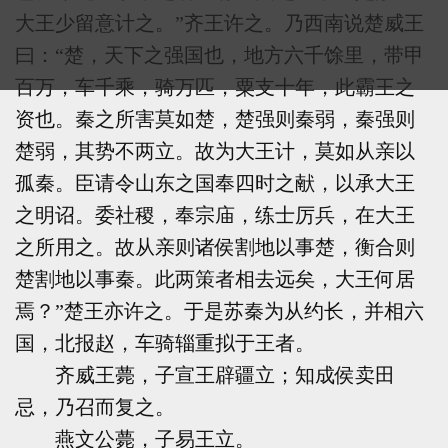
大王少留意计之。”齐王许之。乃西南说楚威王
曰：“楚，天下之强国也，地方六千馀里，带甲
百万，车千乘，骑万匹，粟支十年，此霸王之
资也。秦之所害莫如楚，楚强则秦弱，秦强则
楚弱，其势不两立。故为大王计，莫如从亲以
孤秦。臣请令山东之国奉四时之献，以承大王
之明诏。委社稷，奉宗庙，练士厉兵，在大王
之所用之。故从亲则诸侯割地以事楚，衡合则
楚割地以事秦。此两策者相去远矣，大王何居
焉？”楚王亦许之。于是苏秦为从约长，并相六
国，北报赵，车骑辎重拟于王者。
齐威王薨，子宣王辟疆立；知成侯卖田
忌，乃召而复之。
燕文公薨，子易王立。