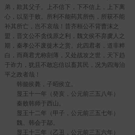
弟，欺其父子。上不信下，下不信上，上下离
心，以至于败。所利不能药其所伤，所获不能
补其所亡，岂不哀哉！昔齐桓公不背曹沫之
盟，晋文公不贪伐原之利，魏文侯不弃虞人之
期，秦孝公不废徙木之赏。此四君者，道非粹
白，而商君尤称刻薄，又处战攻之世，天下趋
于诈力，犹且不敢忘信以畜其民，况为四海治
平之政者哉！
韩懿侯薨，子昭侯立。
显王十一年（癸亥，公元前三五八年）
秦败韩师于西山。
显王十二年（甲子，公元前三五七年）
魏、韩会于鄗。
显王十三年（乙丑，公元前三五六年）