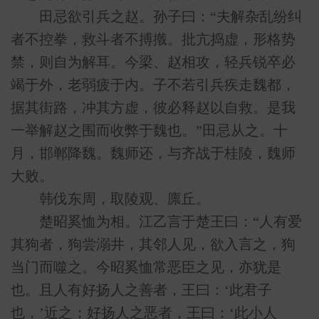
田忌欲引兵之赵。孙子曰：“夫解杂乱纷纠
者不控拳，救斗者不搏撠。批亢捣虚，形格势
禁，则自为解耳。今梁、赵相攻，轻兵锐卒必
竭于外，老弱疲于内。子不若引兵疾走魏都，
据其街路，冲其方虚，彼必释赵以自救。是我
一举解赵之围而收弊于魏也。”田忌从之。十
月，邯郸降魏。魏师还，与齐战于桂陵，魏师
大败。
韩伐东周，取陵观、廪丘。
楚昭奚恤为相。江乙言于楚王曰：“人有爱
其狗者，狗尝溺井，其邻人见，欲入言之，狗
当门而噬之。今昭奚恤常恶臣之见，亦犹是
也。且人有好扬人之善者，王曰：‘此君子
也，’近之；好扬人之恶者，王曰：‘此小人