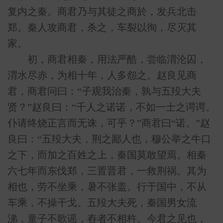
复内之秦。商君乃与其徒之商於，发兵北击
郑。秦人攻商君，杀之，车裂以徇，尽灭其
家。
初，商君相秦，用法严酷，尝临渭沦囚，
渭水尽赤，为相十年，人多怨之。赵良见商
君，商君问曰：“子观我治秦，孰与五羖大夫
贤？”赵良曰：“千人之诺诺，不如一士之谔谔。
仆请终烧正言而无诛，可乎？”商君曰“诺。”赵
良曰：“五羖大夫，荆之鄙人也，穆公举之牛口
之下，而加之百姓之上，秦国莫敢望焉。相秦
六七年而东伐郑，三置晋君，一救荆祸。其为
相也，劳不坐乘，暑不张盖。行于国中，不从
车乘，不操干戈。五羖大夫死，秦国男女流
涕，童子不歌谣，舂者不相杵。今君之见也，