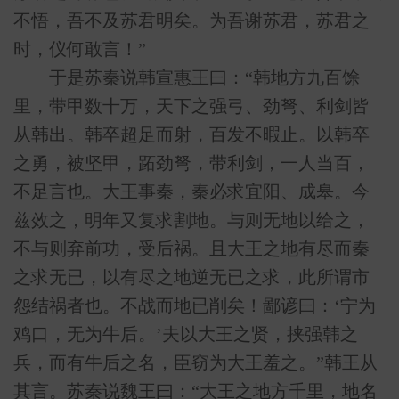
不悟，吾不及苏君明矣。为吾谢苏君，苏君之
时，仪何敢言！”
于是苏秦说韩宣惠王曰：“韩地方九百馀
里，带甲数十万，天下之强弓、劲弩、利剑皆
从韩出。韩卒超足而射，百发不暇止。以韩卒
之勇，被坚甲，跖劲弩，带利剑，一人当百，
不足言也。大王事秦，秦必求宜阳、成皋。今
兹效之，明年又复求割地。与则无地以给之，
不与则弃前功，受后祸。且大王之地有尽而秦
之求无已，以有尽之地逆无已之求，此所谓市
怨结祸者也。不战而地已削矣！鄙谚曰：‘宁为
鸡口，无为牛后。’夫以大王之贤，挟强韩之
兵，而有牛后之名，臣窃为大王羞之。”韩王从
其言。苏秦说魏王曰：“大王之地方千里，地名