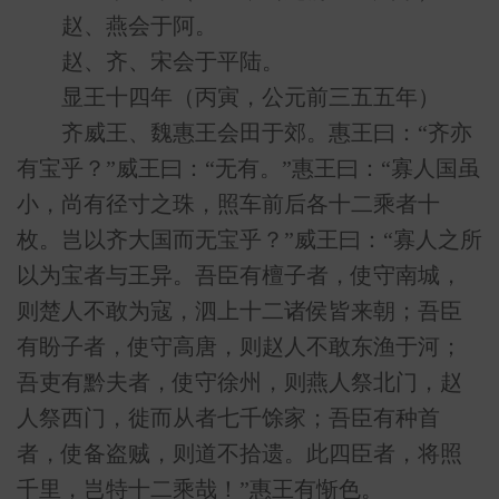
赵、燕会于阿。
赵、齐、宋会于平陆。
显王十四年（丙寅，公元前三五五年）
齐威王、魏惠王会田于郊。惠王曰：“齐亦
有宝乎？”威王曰：“无有。”惠王曰：“寡人国虽
小，尚有径寸之珠，照车前后各十二乘者十
枚。岂以齐大国而无宝乎？”威王曰：“寡人之所
以为宝者与王异。吾臣有檀子者，使守南城，
则楚人不敢为寇，泗上十二诸侯皆来朝；吾臣
有盼子者，使守高唐，则赵人不敢东渔于河；
吾吏有黔夫者，使守徐州，则燕人祭北门，赵
人祭西门，徙而从者七千馀家；吾臣有种首
者，使备盗贼，则道不拾遗。此四臣者，将照
千里，岂特十二乘哉！”惠王有惭色。