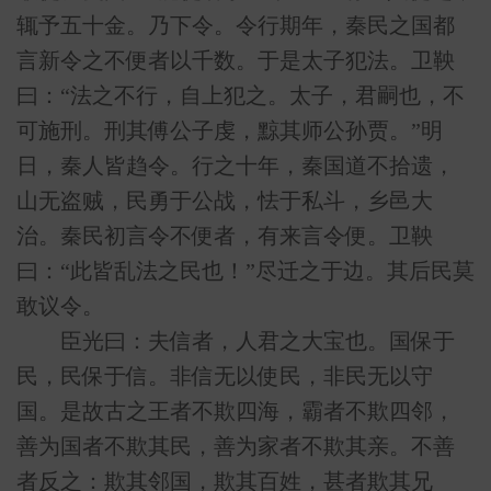
辄予五十金。乃下令。令行期年，秦民之国都
言新令之不便者以千数。于是太子犯法。卫鞅
曰：“法之不行，自上犯之。太子，君嗣也，不
可施刑。刑其傅公子虔，黥其师公孙贾。”明
日，秦人皆趋令。行之十年，秦国道不拾遗，
山无盗贼，民勇于公战，怯于私斗，乡邑大
治。秦民初言令不便者，有来言令便。卫鞅
曰：“此皆乱法之民也！”尽迁之于边。其后民莫
敢议令。
臣光曰：夫信者，人君之大宝也。国保于
民，民保于信。非信无以使民，非民无以守
国。是故古之王者不欺四海，霸者不欺四邻，
善为国者不欺其民，善为家者不欺其亲。不善
者反之：欺其邻国，欺其百姓，甚者欺其兄