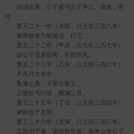
赵成侯薨，公子緤与太子争立。緤败，奔
韩。
显王二十一年（癸酉，公元前三四八年）
秦商鞅更为赋税法，行之。
显王二十二年（甲戌，公元前三四七年）
赵公子范袭邯郸，不胜而死。
显王二十三年（乙亥，公元前三四六年）
齐杀其大夫牟。
鲁康公薨，子景公偃立。
卫更贬号曰侯，服属三晋。
显王二十五年（丁丑，公元前三四四年）
诸侯会于京师。
显王二十六年（戊寅，公元前三四三年）
王致伯于秦，诸侯皆贺秦。秦孝公使公子