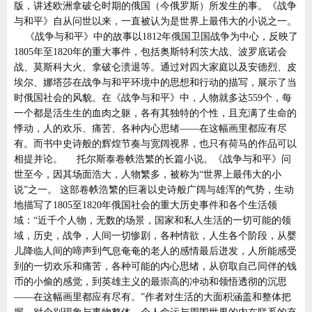
版，讲述欧洲拿破仑时期的俄国（今俄罗斯）所发生的事。《战争
与和平》自从问世以来，一直被认为是世界上最伟大的小说之一。
《战争与和平》中的故事以1812年俄国卫国战争为中心，反映了
1805年至1820年的重大事件，包括奥斯特利茨大战、波罗底诺会
战、莫斯科大火、拿破仑溃退等。通过对四大家庭以及安德烈、皮
埃尔、娜塔莎在战争与和平环境中的思想和行动的描写，展示了当
时俄国社会的风貌。在《战争与和平》中，人物就多达559个，每
一个都是活生生的血肉之躯，各有其独特的个性，且充满了生命的
悸动，人的欢乐、痛苦、各种内心思绪——在这幅画里都应有尽
有。而书中史诗般的辉煌节奏与宽阔视界，也只有荷马的作品可以
相提并论。 托尔斯泰卷帙浩繁的长篇小说。《战争与和平》问
世至今，因其场面浩大，人物繁多，被称为“世界上最伟大的小
说”之一。 这部卷帙浩繁的巨著以史诗般广阔与雄浑的气势，生动
地描写了1805至1820年俄国社会的重大历史事件和各个生活领
域：“近千个人物，无数的场景，国家和私人生活的一切可能的领
域，历史，战争，人间一切惨剧，各种情欲，人生各个阶段，从婴
儿降临人间的啼声到气息奄奄的老人的感情最后迸发，人所能感受
到的一切欢乐和痛苦，各种可能的内心思绪，从窃取自己同伴的钱
币的小偷的感觉，到英雄主义的最崇高的冲动和领悟透彻的沉思
——在这幅画里都应有尽有。”作者对生活的大面积涵盖和整体把