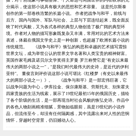
握，对个别现象与事物整体、个人命运与周围世界的内在联系的充
分揭示，使这部小说具有极大的思想和艺术容量。 这是托尔斯泰
创作的第一部卷秩浩繁的长篇小说。 作者把战争与和平，前线与
后方、国内与国外、军队与社会、上层与下层连结起来，既全面反
映了时代风貌，又为各式各样的典型人物创造了极广阔的典型环
境。作者对人物的描写形象既复杂又丰满，常用对比的艺术方法来
表述，体裁在俄国文学史上是一种创新，也超越了欧洲长篇小说的
传统规范。 《战争与和平》恢弘的构思和卓越的艺术描写震惊
世界文坛，成为举世公认的世界文学名著和人类宝贵的精神财富。
英国作家毛姆及诺贝尔文学奖得主罗曼·罗兰称赞它是“有史以来最
伟大的两部小说之一”，“是我们时代最伟大的史诗，是近代的伊利
亚特”。 董俊言则评价说这部小说可堪比《红楼梦（有史以来最伟
大的两部小说之一）》。 《战争与和平》是一部宏伟巨著，它
以战争问题为中心，伊库拉金、保尔康斯基、劳斯托夫、别朱霍夫
四家贵族的生活为线索，展示了19世纪最初15年的俄国历史，描绘
了各个阶级的生活，是一部再现当时社会风貌的恢弘史诗。作品中
的各色人物刻画精准细腻，景物如临眼前，虽是19世纪的小说作
品，但流传至今，却没有任何隔阂感，其中流露出来对人性的悲悯
情怀，穿越时空背景，仍旧撼动人心。