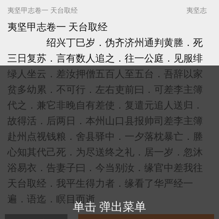
夷坚甲志卷一 天台取经
夷坚志
夷坚甲志卷一 天台取经
绍兴丁巳岁．伪齐济州通判黄塍．死
三日复苏．言有数人追之．往一公庭．见服绯
绿人坐云．差汝押僧五百人至五台．吾辞以家
贫多幼累．不可行．左右吏前曰．可差李主簿
代之．兼它非晚自有差使．复遣元追人送归．
故得活．后两日．本州山口县报帅司差李主簿
赴州点视钱粮．舍县驿中．一夕落枕暴亡．塍
心知其代己死．为尽送终之礼．居一岁．忽沐
浴易衣．告妻子曰．今当别汝．缘官中差我往
天台取经．我平生得力者．缘看了华严经一
遍．语迄．瞑目而逝．
单击 弹出菜单