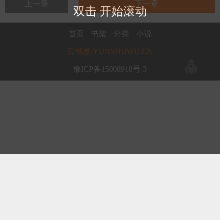
上一章
下一章
双击 开始滚动
首页
书架
分类
小说
云书屋-YUNSHUWU.CN
豫ICP备15008918号-3