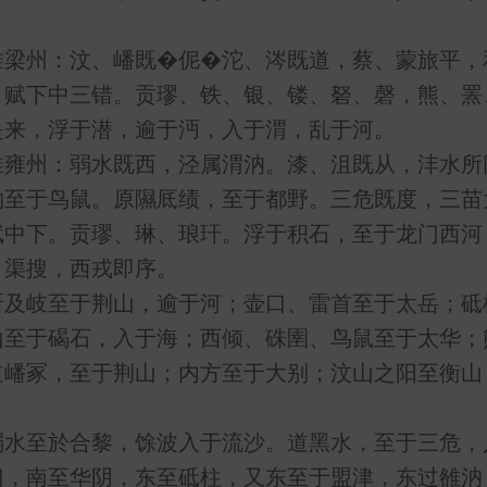
。
州：汶、嶓既�伲�沱、涔既道，蔡、蒙旅平，
，赋下中三错。贡璆、铁、银、镂、砮、磬，熊、罴
是来，浮于潜，逾于沔，入于渭，乱于河。
州：弱水既西，泾属渭汭。漆、沮既从，沣水所
物至于鸟鼠。原隰厎绩，至于都野。三危既度，三苗
赋中下。贡璆、琳、琅玕。浮于积石，至于龙门西河
、渠搜，西戎即序。
岐至于荆山，逾于河；壶口、雷首至于太岳；砥
山至于碣石，入于海；西倾、硃圉、鸟鼠至于太华；
道嶓冢，至于荆山；内方至于大别；汶山之阳至衡山
至於合黎，馀波入于流沙。道黑水，至于三危，
门，南至华阴，东至砥柱，又东至于盟津，东过雒汭