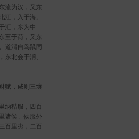
东流为汉，又东
北江，入于海。
于汇，东为中
东至于荷，又东
。道渭自鸟鼠同
，东北会于涧、
财赋，咸则三壤
里纳秸服，四百
里诸侯。侯服外
三百里夷，二百