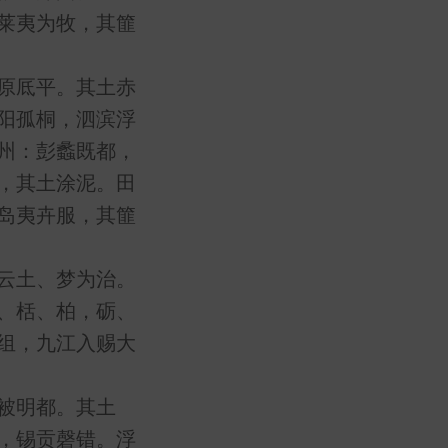
莱夷为牧，其篚
原厎平。其土赤
阳孤桐，泗滨浮
州：彭蠡既都，
，其土涂泥。田
岛夷卉服，其篚
云土、梦为治。
、栝、柏，砺、
组，九江入赐大
被明都。其土
，锡贡磬错。浮