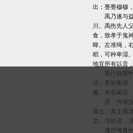
出；亹亹穆穆
禹乃遂与益、
川。禹伤先人
食，致孝于鬼
暐。左准绳，
稻，可种卑湿
地宜所有以贡
禹行自冀州始
功，至於衡漳
服。夹右碣石
济、河维沇州
居土。其土黑
文。浮於济、
海岱维青州：