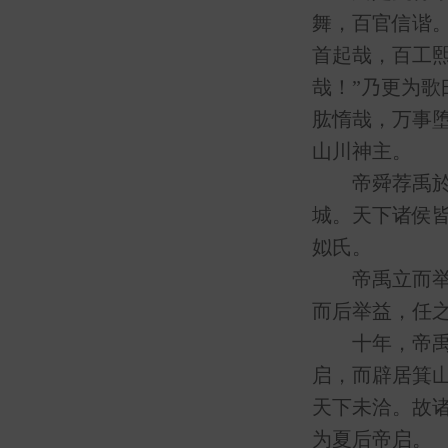
舞，百官信谐。
首起哉，百工熙
哉！”乃更为歌
肱惰哉，万事堕
山川神主。
帝舜荐禹於天
城。天下诸侯
姒氏。
帝禹立而举皋
而后举益，任
十年，帝禹东
启，而辟居箕
天下未洽。故诸
为夏后帝启。