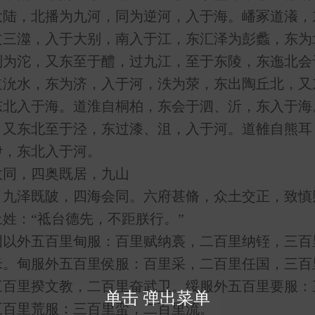
大陆，北播为九河，同为逆河，入于海。嶓冢道瀁，
过三澨，入于大别，南入于江，东汇泽为彭蠡，东为
别为沱，又东至于醴，过九江，至于东陵，东迤北会
道沇水，东为济，入于河，泆为荥，东出陶丘北，又
东北入于海。道淮自桐柏，东会于泗、沂，东入于海
，又东北至于泾，东过漆、沮，入于河。道雒自熊耳
伊，东北入于河。
同，四奥既居，九山
，九泽既陂，四海会同。六府甚脩，众土交正，致慎
姓：“祗台德先，不距朕行。”
外五百里甸服：百里赋纳裛，二百里纳铚，三百
米。甸服外五百里侯服：百里采，二百里任国，三百
三百里揆文教，二百里奋武卫。绥服外五百里要服：
单击 弹出菜单
五百里荒服：三百里蛮，二百里流。