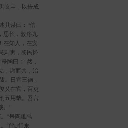
禹玄圭，以告成
其谋曰：“信
脩，思长，敦序九
於！在知人，在安
民则惠，黎民怀
皋陶曰：“然，
立，愿而共，治
哉。日宣三德，
俊乂在官，百吏
刑五用哉。吾言
哉。”
。”皋陶难禹
水。予陆行乘