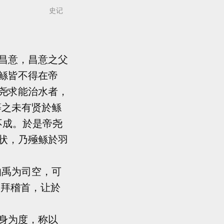
史记
昌意，昌意之父
鲧皆不得在帝
尧求能治水者，
等之未有贤於鲧
不成。於是帝尧
状，乃殛鲧於羽
伯禹为司空，可
禹拜稽首，让於
身为度，称以