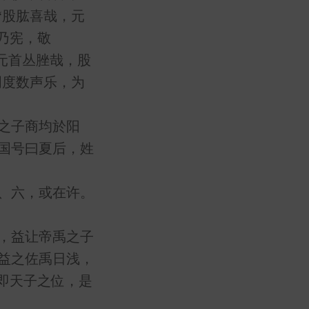
“股肱喜哉，元
乃宪，敬
“元首丛脞哉，股
明度数声乐，为
之子商均於阳
国号曰夏后，姓
、六，或在许。
，益让帝禹之子
益之佐禹日浅，
即天子之位，是