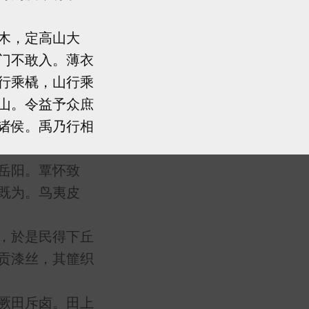
木，定高山大
门不敢入。薄衣
行乘橇，山行乘
山。令益予众庶
诸侯。禹乃行相
岳阳。覃怀致
既为。鸟夷皮
，於是民得下丘
贡漆丝，其篚织
厥田斥卤。田上