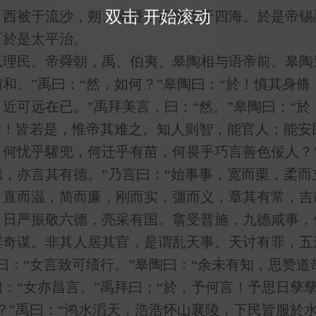
双击 开始滚动
被于流沙，朔、南暨：声教讫于四海。於是帝锡
下於是太平治。
民。帝舜朝，禹、伯夷、皋陶相与语帝前。皋陶述
和。”禹曰：“然，如何？”皋陶曰：“於！慎其身
近可远在已。”禹拜美言，曰：“然。”皋陶曰：“
吁！皆若是，惟帝其难之。知人则智，能官人；能安
何忧乎驩兜，何迁乎有苗，何畏乎巧言善色佞人？”
，亦言其有德。”乃言曰：“始事事，宽而栗，柔而
，直而温，简而廉，刚而实，彊而义，章其有常，吉
。日严振敬六德，亮采有国。翕受普施，九德咸事，
淫奇谋。非其人居其官，是谓乱天事。天讨有罪，五
曰：“女言致可绩行。”皋陶曰：“余未有知，思赞道
“女亦昌言。”禹拜曰；“於，予何言！予思日孳孳
？”禹曰：“鸿水滔天，浩浩怀山襄陵，下民皆服於