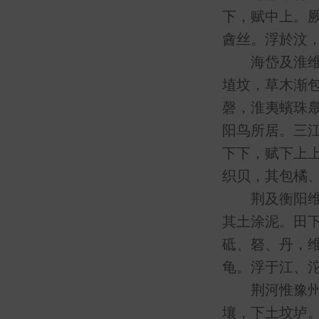
下，赋中上。
酓丝。浮於汶
海岱及淮维徐
埴坟，草木渐
磬，淮夷蠙珠
阳鸟所居。三
下下，赋下上
织贝，其包橘
荆及衡阳维荆
其土涂泥。田
砥、砮、丹，
龟。浮于江、
荆河惟豫州：
壤，下土坟垆