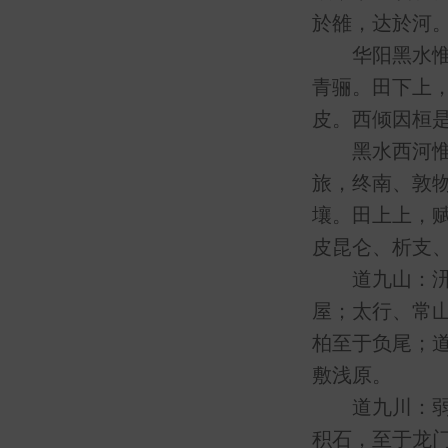
於雒，达於河
华阳黑水惟梁
青骊。田下上
皮。西倾因桓
黑水西河惟雍
旅，终南、敦
壤。田上上，
皮昆仑、析支
道九山：汧及
屋；太行、常
柏至于负尾；
敷浅原。
道九川：弱水
积石，至于龙