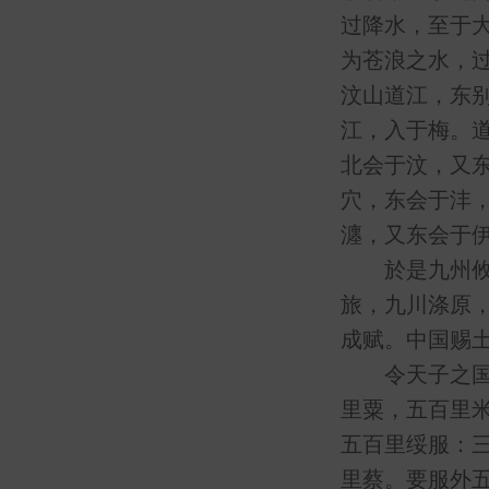
过降水，至于
为苍浪之水，
汶山道江，东
江，入于梅。
北会于汶，又
穴，东会于沣
瀍，又东会于
於是九州攸
旅，九川涤原
成赋。中国赐土
令天子之国以
里粟，五百里
五百里绥服：
里蔡。要服外