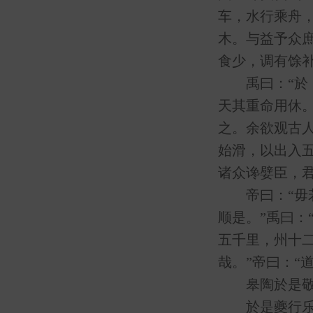
车，水行乘舟
木。与益予众
食少，调有馀补
禹曰：“於，
天其重命用休。
之。余欲观古
始滑，以出入
诸众谗嬖臣，君
帝曰：“毋若
顺是。”禹曰：
五千里，州十
哉。”帝曰：“
皋陶於是敬禹
於是夔行乐，