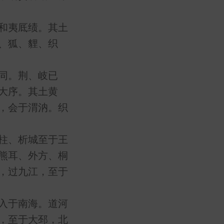
和夷厎绩。其土
、狐、貍、织
同。荆、岐已
大序。其土黄
，会于渭汭。织
柱、析城至于王
熊耳、外方、桐
，过九江，至于
入于南海。道河
，至于大邳，北