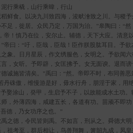
，泥行乘橇，山行乘暐，行山
庶稻鲜食。以决九川致四海，浚畎澮致之川。与稷予
不足，徙居。众民乃定，万国为治。”皋陶曰：“然
帝！慎乃在位，安尔止。辅德，天下大应。清意以
”帝曰：“吁，臣哉，臣哉！臣作朕股肱耳目。予欲
人之象。日月星辰，作文绣服色，女明之。予欲闻六
五言，女听。予即辟，女匡拂予。女无面谀。退而谤
德诚施皆清矣。”禹曰：“然。帝即不时，布同善恶
丹硃傲，维慢游是好，毋水行舟，朋淫于家，用绝
“予娶涂山，癸甲，生启予不子，以故能成水土功。
二师，外薄四海，咸建五长，各道有功。苗顽不即功
道吾德，乃女功序之也。”
之德，令民皆则禹。不如言，刑从之。舜德大明
祖考至，群后相让，鸟兽翔舞，箫韶九成，凤皇