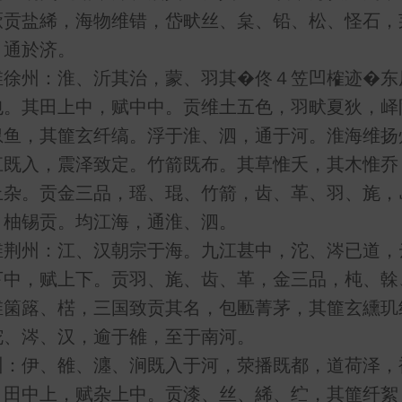
厥贡盐絺，海物维错，岱畎丝、枲、铅、松、怪石，
，通於济。
州：淮、沂其治，蒙、羽其�佟４笠凹榷迹�东
包。其田上中，赋中中。贡维土五色，羽畎夏狄，峄
臮鱼，其篚玄纤缟。浮于淮、泗，通于河。淮海维扬
江既入，震泽致定。竹箭既布。其草惟夭，其木惟乔
上杂。贡金三品，瑶、琨、竹箭，齿、革、羽、旄，
、柚锡贡。均江海，通淮、泗。
州：江、汉朝宗于海。九江甚中，沱、涔已道，
下中，赋上下。贡羽、旄、齿、革，金三品，杶、榦
维箘簬、楛，三国致贡其名，包匭菁茅，其篚玄纁玑
沱、涔、汉，逾于雒，至于南河。
伊、雒、瀍、涧既入于河，荥播既都，道荷泽，
。田中上，赋杂上中。贡漆、丝、絺、纻，其篚纤絮