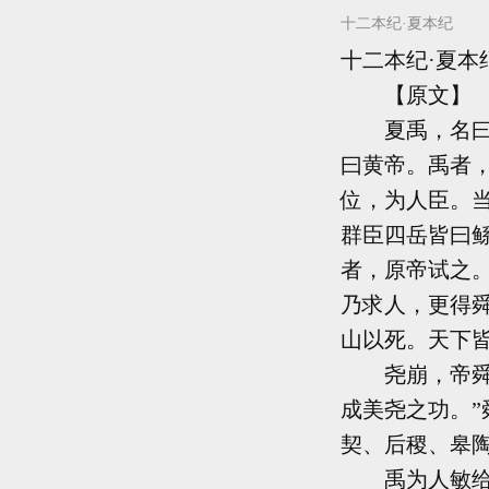
十二本纪·夏本纪
十二本纪·夏本
【原文】
夏禹，名曰文
曰黄帝。禹者
位，为人臣。
群臣四岳皆曰鲧
者，原帝试之
乃求人，更得
山以死。天下
尧崩，帝舜问
成美尧之功。”
契、后稷、皋陶
禹为人敏给克