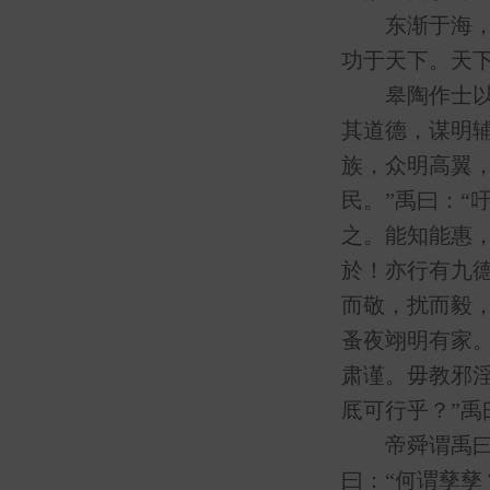
东渐于海，西
功于天下。天
皋陶作士以理
其道德，谋明辅
族，众明高翼，
民。”禹曰：“
之。能知能惠，
於！亦行有九德
而敬，扰而毅
蚤夜翊明有家
肃谨。毋教邪
厎可行乎？”禹
帝舜谓禹曰：
曰：“何谓孳孳