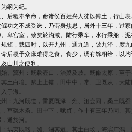
，为纲为纪。
后稷奉帝命，命诸侯百姓兴人徒以傅土，行山表
父鲧功之不成受诛，乃劳身焦思，居外十三年，过家
神。卑宫室，致费於沟淢。陆行乘车，水行乘船，泥
右规矩，载四时，以开九州，通九道，陂九泽，度九
。命后稷予众庶难得之食。食少，调有馀相给，以均
，及山川之便利。
。冀州：既载壶口，治梁及岐。既脩太原，至于
。其土白壤。赋上上错，田中中，常、卫既从，大陆
，入于海。
：九河既道，雷夏既泽，雍、沮会同，桑土既蚕
坟，草繇木条。田中下，赋贞，作十有三年乃同。其
漯，通於河。
堣夷既略，濰、淄其道。其土白坟，海滨广潟，