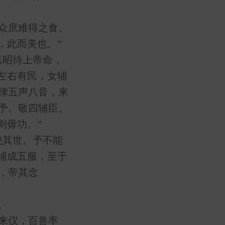
众庶难得之食。
，此而美也。”
昭待上帝命，
左右有民，女辅
律五声八音，来
予。敬四辅臣。
则毋功。”
其世。予不能
辅成五服，至于
，帝其念
。
来仪，百兽率