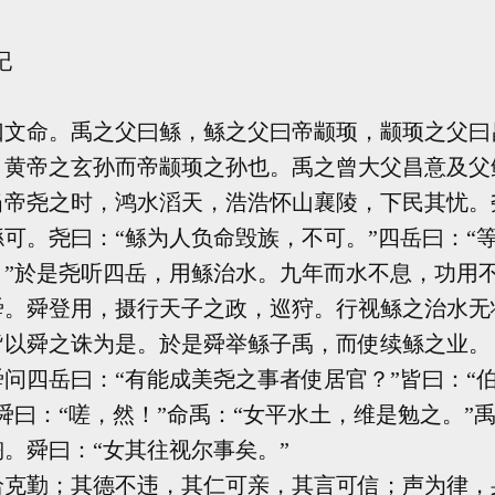
纪
命。禹之父曰鲧，鲧之父曰帝颛顼，颛顼之父曰
，黄帝之玄孙而帝颛顼之孙也。禹之曾大父昌意及父
当帝尧之时，鸿水滔天，浩浩怀山襄陵，下民其忧。
可。尧曰：“鲧为人负命毁族，不可。”四岳曰：“
。”於是尧听四岳，用鲧治水。九年而水不息，功用
舜。舜登用，摄行天子之政，巡狩。行视鲧之治水无
皆以舜之诛为是。於是舜举鲧子禹，而使续鲧之业。
四岳曰：“有能成美尧之事者使居官？”皆曰：“
舜曰：“嗟，然！”命禹：“女平水土，维是勉之。”
。舜曰：“女其往视尔事矣。”
勤；其德不违，其仁可亲，其言可信；声为律，