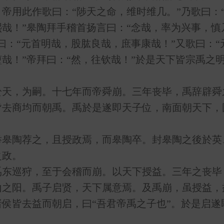
帝用此作歌曰：“陟天之命，维时维几。”乃歌曰：
哉！”皋陶拜手稽首扬言曰：“念哉，率为兴事，慎
曰：“元首明哉，股肱良哉，庶事康哉！”又歌曰：
哉！”帝拜曰：“然，往钦哉！”於是天下皆宗禹之
，为嗣。十七年而帝舜崩。三年丧毕，禹辞辟舜
皆去商均而朝禹。禹於是遂即天子位，南面朝天下，
陶荐之，且授政焉，而皋陶卒。封皋陶之後於英
之政。
巡狩，至于会稽而崩。以天下授益。三年之丧毕
山之阳。禹子启贤，天下属意焉。及禹崩，虽授益，
侯皆去益而朝启，曰“吾君帝禹之子也”。於是启遂